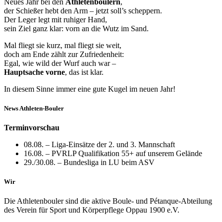
Neues Jahr bei den
Athletenboulern
,
der Schießer hebt den Arm – jetzt soll’s scheppern.
Der Leger legt mit ruhiger Hand,
sein Ziel ganz klar: vorn an die Wutz im Sand.
Mal fliegt sie kurz, mal fliegt sie weit,
doch am Ende zählt zur Zufriedenheit:
Egal, wie wild der Wurf auch war –
Hauptsache vorne
, das ist klar.
In diesem Sinne immer eine gute Kugel im neuen Jahr!
News Athleten-Bouler
Terminvorschau
08.08. – Liga-Einsätze der 2. und 3. Mannschaft
16.08. – PVRLP Qualifikation 55+ auf unserem Gelände
29./30.08. – Bundesliga in LU beim ASV
Wir
Die Athletenbouler sind die aktive Boule- und Pétanque-Abteilung
des Verein für Sport und Körperpflege Oppau 1900 e.V.