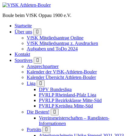
Zum
Inhalt
Boule beim VfSK Oppau 1900 e.V.
springen
Startseite
Über uns
VfSK Mitgliedsantrag Online
VfSK Mitgliedsantrag z. Ausdrucken
Aufgaben und ToDo 2024
Kontakt
Sportives
Ansprechpartner
Kalender der VfSK-Athleten-Bouler
Kalender Übersicht Athleten-Bouler
Liga
DPV Bundesliga
PVRLP Rheinland-Pfalz Liga
PVRLP Bezirksklasse Mitte-Süd
PVRLP Kreisliga Mitte-Süd
Die Besten!
Vereinsmeisterschaften – Ranglisten-
Informationen
Porträts
Abteilungsleiterin Ulrike Stengel 2021-2023