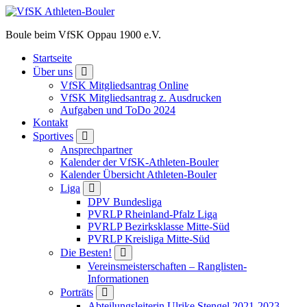
Zum
Inhalt
Boule beim VfSK Oppau 1900 e.V.
springen
Startseite
Über uns
VfSK Mitgliedsantrag Online
VfSK Mitgliedsantrag z. Ausdrucken
Aufgaben und ToDo 2024
Kontakt
Sportives
Ansprechpartner
Kalender der VfSK-Athleten-Bouler
Kalender Übersicht Athleten-Bouler
Liga
DPV Bundesliga
PVRLP Rheinland-Pfalz Liga
PVRLP Bezirksklasse Mitte-Süd
PVRLP Kreisliga Mitte-Süd
Die Besten!
Vereinsmeisterschaften – Ranglisten-
Informationen
Porträts
Abteilungsleiterin Ulrike Stengel 2021-2023