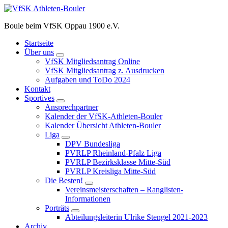
Zum
Inhalt
Boule beim VfSK Oppau 1900 e.V.
springen
Startseite
Über uns
VfSK Mitgliedsantrag Online
VfSK Mitgliedsantrag z. Ausdrucken
Aufgaben und ToDo 2024
Kontakt
Sportives
Ansprechpartner
Kalender der VfSK-Athleten-Bouler
Kalender Übersicht Athleten-Bouler
Liga
DPV Bundesliga
PVRLP Rheinland-Pfalz Liga
PVRLP Bezirksklasse Mitte-Süd
PVRLP Kreisliga Mitte-Süd
Die Besten!
Vereinsmeisterschaften – Ranglisten-
Informationen
Porträts
Abteilungsleiterin Ulrike Stengel 2021-2023
Archiv