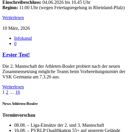
Einschreibeschluss:
04.06.2026 bis 10.45 Uhr
Beginn:
11:00 Uhr (wegen Feiertagsregelung in Rheinland-Pfalz)
Weiterlesen
10 März, 2026
Infokanal
0
Erster Test!
Die 2. Mannschaft der Athleten-Bouler probiert nach der neuen
Zusammensetzung mögliche Teams beim Vorbereitungsturnier der
VSK Germania am 7.3.26 aus.
Weiterlesen
Seitennummerierung
1
2
…
16
der
News Athleten-Bouler
Beiträge
Terminvorschau
08.08. – Liga-Einsätze der 2. und 3. Mannschaft
16.08. – PVRLP Qualifikation 55+ auf unserem Gelände