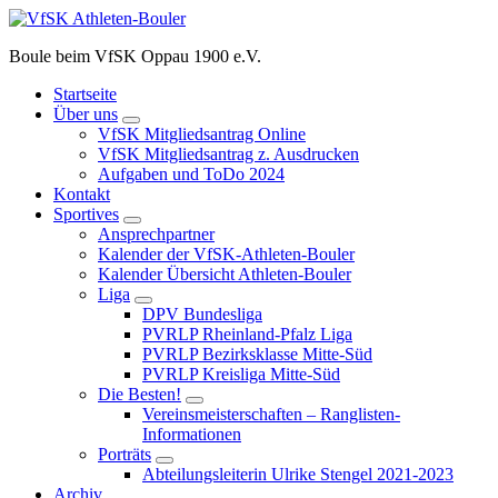
Zum
Inhalt
Boule beim VfSK Oppau 1900 e.V.
springen
Startseite
Über uns
VfSK Mitgliedsantrag Online
VfSK Mitgliedsantrag z. Ausdrucken
Aufgaben und ToDo 2024
Kontakt
Sportives
Ansprechpartner
Kalender der VfSK-Athleten-Bouler
Kalender Übersicht Athleten-Bouler
Liga
DPV Bundesliga
PVRLP Rheinland-Pfalz Liga
PVRLP Bezirksklasse Mitte-Süd
PVRLP Kreisliga Mitte-Süd
Die Besten!
Vereinsmeisterschaften – Ranglisten-
Informationen
Porträts
Abteilungsleiterin Ulrike Stengel 2021-2023
Archiv