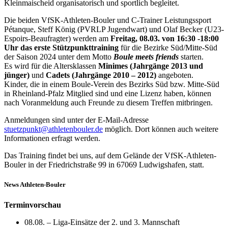
Kleinmaischeid organisatorisch und sportlich begleitet.
Die beiden VfSK-Athleten-Bouler und C-Trainer Leistungssport
Pétanque, Steff König (PVRLP Jugendwart) und Olaf Becker (U23-
Espoirs-Beaufragter) werden am
Freitag, 08.03. von 16:30 -18:00
Uhr das erste Stützpunkttraining
für die Bezirke Süd/Mitte-Süd
der Saison 2024 unter dem Motto
Boule meets friends
starten.
Es wird für die Altersklassen
Minimes (Jahrgänge 2013 und
jünger)
und
Cadets (Jahrgänge 2010 – 2012)
angeboten.
Kinder, die in einem Boule-Verein des Bezirks Süd bzw. Mitte-Süd
in Rheinland-Pfalz Mitglied sind und eine Lizenz haben, können
nach Voranmeldung auch Freunde zu diesem Treffen mitbringen.
Anmeldungen sind unter der E-Mail-Adresse
stuetzpunkt@athletenbouler.de
möglich. Dort können auch weitere
Informationen erfragt werden.
Das Training findet bei uns, auf dem Gelände der VfSK-Athleten-
Bouler in der Friedrichstraße 99 in 67069 Ludwigshafen, statt.
News Athleten-Bouler
Terminvorschau
08.08. – Liga-Einsätze der 2. und 3. Mannschaft