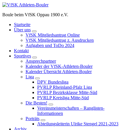
Zum
Inhalt
Boule beim VfSK Oppau 1900 e.V.
springen
Startseite
Über uns
VfSK Mitgliedsantrag Online
VfSK Mitgliedsantrag z. Ausdrucken
Aufgaben und ToDo 2024
Kontakt
Sportives
Ansprechpartner
Kalender der VfSK-Athleten-Bouler
Kalender Übersicht Athleten-Bouler
Liga
DPV Bundesliga
PVRLP Rheinland-Pfalz Liga
PVRLP Bezirksklasse Mitte-Süd
PVRLP Kreisliga Mitte-Süd
Die Besten!
Vereinsmeisterschaften – Ranglisten-
Informationen
Porträts
Abteilungsleiterin Ulrike Stengel 2021-2023
Archiv