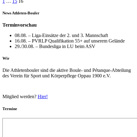
Seitennummerierung
1
…
15
16
der
News Athleten-Bouler
Beiträge
Terminvorschau
08.08. – Liga-Einsätze der 2. und 3. Mannschaft
16.08. – PVRLP Qualifikation 55+ auf unserem Gelände
29./30.08. – Bundesliga in LU beim ASV
Wir
Die Athletenbouler sind die aktive Boule- und Pétanque-Abteilung
des Verein für Sport und Körperpflege Oppau 1900 e.V.
Mitglied werden?
Hier!
Termine