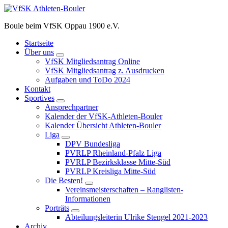
Zum
Inhalt
Boule beim VfSK Oppau 1900 e.V.
springen
Startseite
Über uns
VfSK Mitgliedsantrag Online
VfSK Mitgliedsantrag z. Ausdrucken
Aufgaben und ToDo 2024
Kontakt
Sportives
Ansprechpartner
Kalender der VfSK-Athleten-Bouler
Kalender Übersicht Athleten-Bouler
Liga
DPV Bundesliga
PVRLP Rheinland-Pfalz Liga
PVRLP Bezirksklasse Mitte-Süd
PVRLP Kreisliga Mitte-Süd
Die Besten!
Vereinsmeisterschaften – Ranglisten-
Informationen
Porträts
Abteilungsleiterin Ulrike Stengel 2021-2023
Archiv